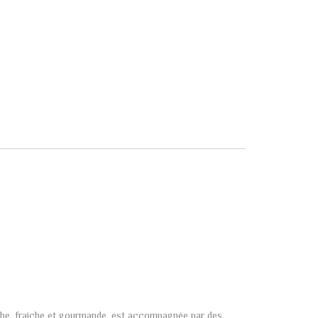
uche, fraiche et gourmande, est accompagnée par des