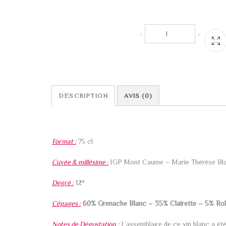
DESCRIPTION
AVIS (0)
DESCRIPTION
Format :
75 cl
Cuvée & millésime :
IGP Mont Caume – Marie Thérèse Bl
Degré :
12°
Cépages :
60% Grenache Blanc – 35% Clairette – 5% Rol
Notes de Dégustation :
L’assemblage de ce vin blanc a été