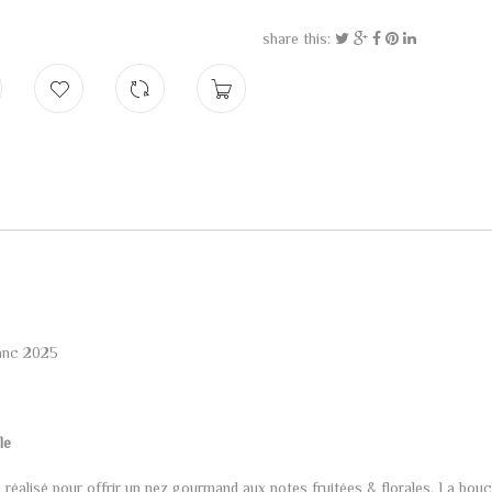
share this:
anc 2025
le
 réalisé pour offrir un nez gourmand aux notes fruitées & florales. La bo